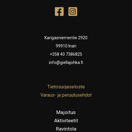
Karigasniementie 2920
99910 Inari
+358 40 7386825
info@giellajohka.fi
Tietosuojaseloste
Varaus- ja peruutusehdot
Majoitus
Aktiviteetit
Ravintola