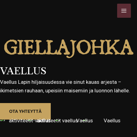
Siirry
MAI
sisältöön
MEN
VAELLUS
Vaellus Lapin hiljaisuudessa vie sinut kauas arjesta –
ikimetsien rauhaan, upeisiin maisemiin ja luonnon lähelle.
OTA YHTEYTTÄ