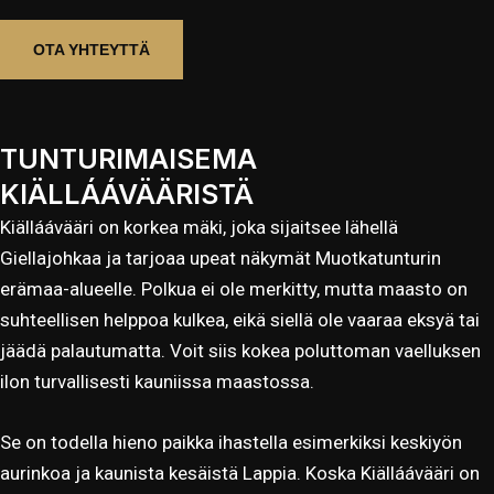
OTA YHTEYTTÄ
TUNTURIMAISEMA
KIÄLLÁÁVÄÄRISTÄ
Kiälláávääri on korkea mäki, joka sijaitsee lähellä
Giellajohkaa ja tarjoaa upeat näkymät Muotkatunturin
erämaa-alueelle. Polkua ei ole merkitty, mutta maasto on
suhteellisen helppoa kulkea, eikä siellä ole vaaraa eksyä tai
jäädä palautumatta. Voit siis kokea poluttoman vaelluksen
ilon turvallisesti kauniissa maastossa.
Se on todella hieno paikka ihastella esimerkiksi keskiyön
aurinkoa ja kaunista kesäistä Lappia. Koska Kiälláávääri on