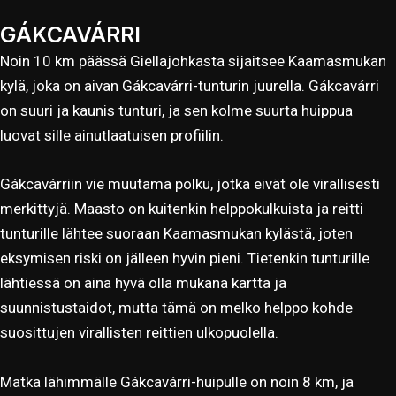
GÁKCAVÁRRI
Noin 10 km päässä Giellajohkasta sijaitsee Kaamasmukan
kylä, joka on aivan Gákcavárri-tunturin juurella. Gákcavárri
on suuri ja kaunis tunturi, ja sen kolme suurta huippua
luovat sille ainutlaatuisen profiilin.
Gákcavárriin vie muutama polku, jotka eivät ole virallisesti
merkittyjä. Maasto on kuitenkin helppokulkuista ja reitti
tunturille lähtee suoraan Kaamasmukan kylästä, joten
eksymisen riski on jälleen hyvin pieni. Tietenkin tunturille
lähtiessä on aina hyvä olla mukana kartta ja
suunnistustaidot, mutta tämä on melko helppo kohde
suosittujen virallisten reittien ulkopuolella.
Matka lähimmälle Gákcavárri-huipulle on noin 8 km, ja