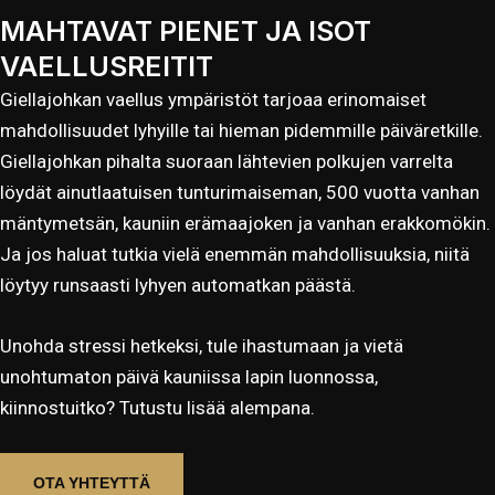
MAHTAVAT PIENET JA ISOT
VAELLUSREITIT
Giellajohkan vaellus ympäristöt tarjoaa erinomaiset
mahdollisuudet lyhyille tai hieman pidemmille päiväretkille.
Giellajohkan pihalta suoraan lähtevien polkujen varrelta
löydät ainutlaatuisen tunturimaiseman, 500 vuotta vanhan
mäntymetsän, kauniin erämaajoken ja vanhan erakkomökin.
Ja jos haluat tutkia vielä enemmän mahdollisuuksia, niitä
löytyy runsaasti lyhyen automatkan päästä.
Unohda stressi hetkeksi, tule ihastumaan ja vietä
unohtumaton päivä kauniissa lapin luonnossa,
kiinnostuitko? Tutustu lisää alempana.
OTA YHTEYTTÄ