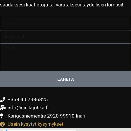
saadaksesi lisätietoja tai varataksesi täydellisen lomasi!
N
i
S
m
ä
i
V
h
i
k
e
ö
s
p
t
LÄHETÄ
o
i
s
t
+358 40 7386825
i
info@giellajohka.fi
Karigasniementie 2920 99910 Inari
Usein kysytyt kysymykset