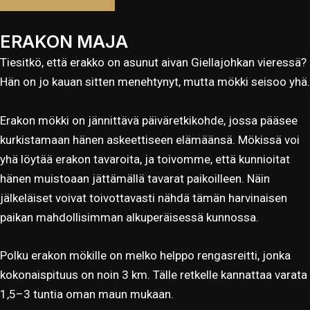
ERAKON MAJA
Tiesitkö, että erakko on asunut aivan Giellajohkan vieressä?
Hän on jo kauan sitten menehtynyt, mutta mökki seisoo yhä.
Erakon mökki on jännittävä päiväretkikohde, jossa pääsee
kurkistamaan hänen askeettiseen elämäänsä. Mökissä voi
yhä löytää erakon tavaroita, ja toivomme, että kunnioitat
hänen muistoaan jättämällä tavarat paikoilleen. Näin
jälkeläiset voivat toivottavasti nähdä tämän harvinaisen
paikan mahdollisimman alkuperäisessä kunnossa.
Polku erakon mökille on melko helppo rengasreitti, jonka
kokonaispituus on noin 3 km. Tälle retkelle kannattaa varata
1,5–3 tuntia oman maun mukaan.