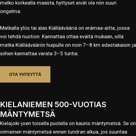
melko korkealla maasta, hyttyset eivät ole niin suuri
ongelma.
Matkalla ylös tai alas Kiälláávääriä on erämaa-aitta, jossa
voi tehdä nuotion. Kannattaa ottaa eväitä mukaan, sillä
matka Kiälláávääriin huipulle on noin 7–8 km edestakaisin ja
siihen kannattaa varata 3–5 tuntia.
OTA YHTEYTTÄ
KIELANIEMEN 500-VUOTIAS
MÄNTYMETSÄ
Kielajoki-joen toisella puolella on kaunis mäntymetsä. Se on
viimeinen mäntymetsä ennen tundran alkua, jos suuntaa