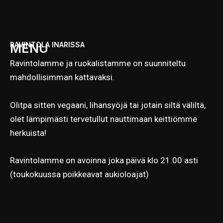
RAVINTOLA INARISSA
MENU
Ravintolamme ja ruokalistamme on suunniteltu
mahdollisimman kattavaksi.
Olitpa sitten vegaani, lihansyöjä tai jotain siltä väliltä,
olet lämpimästi tervetullut nauttimaan keittiömme
herkuista!
Ravintolamme on avoinna joka päivä klo 21.00 asti
(toukokuussa poikkeavat aukioloajat)