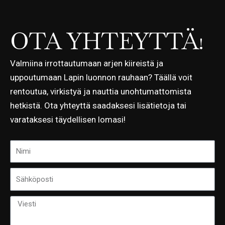
OTA YHTEYTTÄ!
Valmiina irrottautumaan arjen kiireistä ja
uppoutumaan Lapin luonnon rauhaan? Täällä voit
rentoutua, virkistyä ja nauttia unohtumattomista
hetkistä. Ota yhteyttä saadaksesi lisätietoja tai
varataksesi täydellisen lomasi!
N
i
S
m
ä
i
V
h
i
k