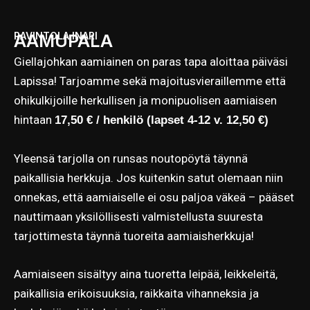
RAVINTOLA INARI
AAMUPALA
Giellajohkan aamiainen on paras tapa aloittaa päiväsi
Lapissa! Tarjoamme sekä majoitusvieraillemme että
ohikulkijoille herkullisen ja monipuolisen aamiaisen
hintaan
17,50 € / henkilö (lapset 4-12 v. 12,50 €)
Yleensä tarjolla on runsas noutopöytä täynnä
paikallisia herkkuja. Jos kuitenkin satut olemaan niin
onnekas, että aamiaiselle ei osu paljoa väkeä – pääset
nauttimaan yksilöllisesti valmistellusta suuresta
tarjottimesta täynnä tuoreita aamiaisherkkuja!
Aamiaiseen sisältyy aina tuoretta leipää, leikkeleitä,
paikallisia erikoisuuksia, raikkaita vihanneksia ja