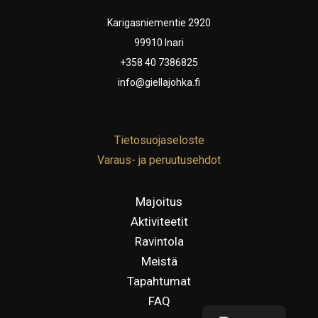
Karigasniementie 2920
99910 Inari
+358 40 7386825
info@giellajohka.fi
Tietosuojaseloste
Varaus- ja peruutusehdot
Majoitus
Aktiviteetit
Ravintola
Meistä
Tapahtumat
FAQ