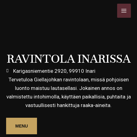
Siirry
MAI
sisältöön
MEN
RAVINTOLA INARISSA
Karigasniementie 2920, 99910 Inari
Tervetuloa Giellajohkan ravintolaan, missä pohjoisen
luonto maistuu lautasellasi. Jokainen annos on
valmistettu intohimolla, käyttäen paikallisia, puhtaita ja
vastuullisesti hankittuja raaka-aineita.
MENU