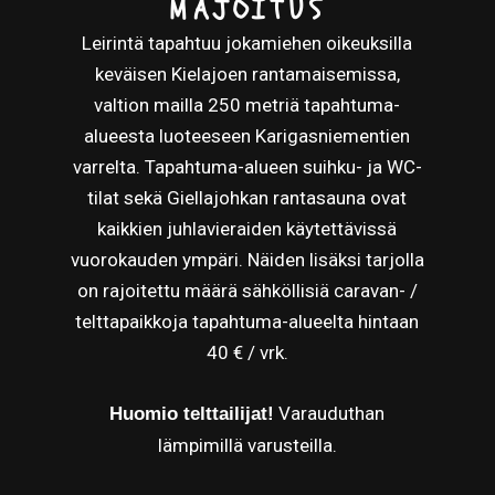
MAJOITUS
Leirintä tapahtuu jokamiehen oikeuksilla
keväisen Kielajoen rantamaisemissa,
valtion mailla 250 metriä tapahtuma-
alueesta luoteeseen Karigasniementien
varrelta. Tapahtuma-alueen suihku- ja WC-
tilat sekä Giellajohkan rantasauna ovat
kaikkien juhlavieraiden käytettävissä
vuorokauden ympäri. Näiden lisäksi tarjolla
on rajoitettu määrä sähköllisiä caravan- /
telttapaikkoja tapahtuma-alueelta hintaan
40 € / vrk.
Varauduthan
Huomio telttailijat!
lämpimillä varusteilla.