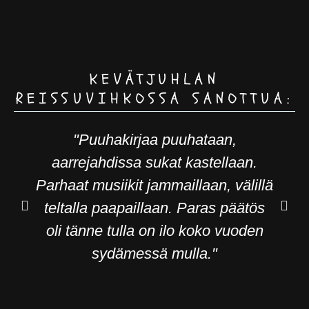
c
s
e
t
b
a
o
g
o
r
KEVÄTJUHLAN
k
a
REISSUVIHKOSSA SANOTTUA:
m
"Puuhakirjaa puuhataan,
aarrejahdissa sukat kastellaan.
Parhaat musiikit jammaillaan, välillä
teltalla paapaillaan. Paras päätös
oli tänne tulla on ilo koko vuoden
sydämessä mulla."