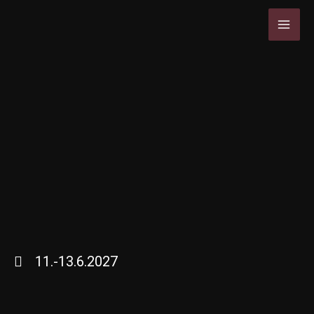
Siirry
MAI
sisältöön
MEN
11.-13.6.2027