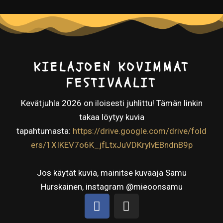
KIELAJOEN KOVIMMAT
FESTIVAALIT
Kevätjuhla 2026 on iloisesti juhlittu! Tämän linkin
takaa löytyy kuvia
tapahtumasta:
https://drive.google.com/drive/fold
ers/1XIKEV7o6K_jfLtxJuVDKrylvEBndnB9p
Jos käytät kuvia, mainitse kuvaaja Samu
Hurskainen, instagram @mieoonsamu
F
I
a
n