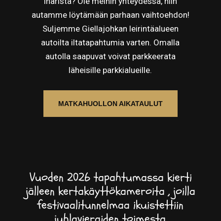
Inarista? Ole meihin yhteydessä, niin
autamme löytämään parhaan vaihtoehdon!
Suljemme Giellajohkan leirintäalueen
autoilta iltatapahtumia varten. Omalla
autolla saapuvat voivat parkkeerata
läheisille parkkialueille.
MATKAHUOLLON AIKATAULUT
Vuoden 2026 tapahtumassa kierti
jälleen kertakäyttökameroita , joilla
festivaalitunnelmaa ikuistettiin
juhlavieraiden toimesta.