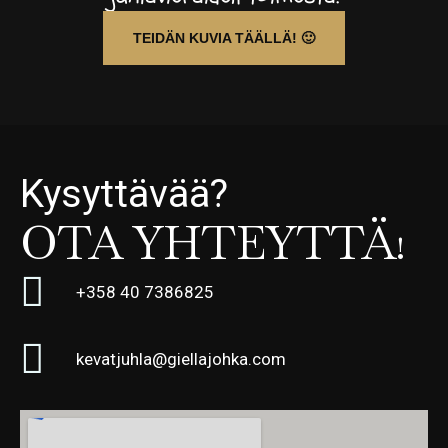
TEIDÄN KUVIA TÄÄLLÄ! 🙂
Kysyttävää?
OTA YHTEYTTÄ!
+358 40 7386825
kevatjuhla@giellajohka.com