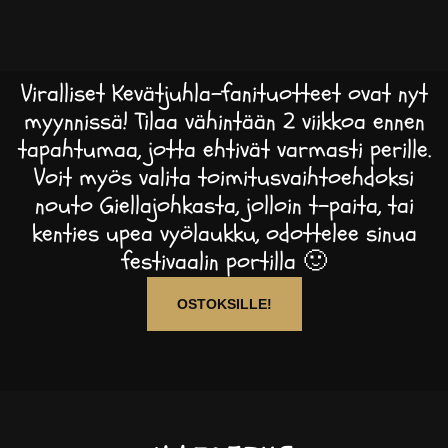
Viralliset Kevätjuhla-fanituotteet ovat nyt
myynnissä! Tilaa vähintään 2 viikkoa ennen
tapahtumaa, jotta ehtivät varmasti perille.
Voit myös valita toimitusvaihtoehdoksi
nouto Giellajohkasta, jolloin t-paita, tai
kenties upea vyölaukku, odottelee sinua
festivaalin portilla 🙂
OSTOKSILLE!