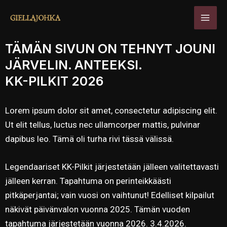
Siirry
MAI
sisältöön
MEN
TÄMÄN SIVUN ON TEHNYT JOUNI
JÄRVELIN. ANTEEKSI.
KK-PILKIT 2026
Lorem ipsum dolor sit amet, consectetur adipiscing elit.
Ut elit tellus, luctus nec ullamcorper mattis, pulvinar
dapibus leo. Tämä oli turha rivi tässä välissä.
Legendaariset KK-Pilkit järjestetään jälleen valitettavasti
jälleen kerran. Tapahtuma on perinteikkäästi
pitkäperjantai; vain vuosi on vaihtunut! Edelliset kilpailut
näkivät päivänvalon vuonna 2025. Tämän vuoden
tapahtuma järjestetään vuonna 2026. 3.4.2026.